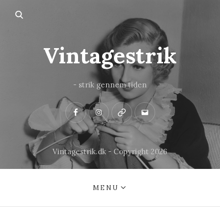
Vintagestrik
- strik gennem tiden
Facebook
Instagram
Pinterest
Mail
Vintagestrik.dk - Copyright 2026
MENU