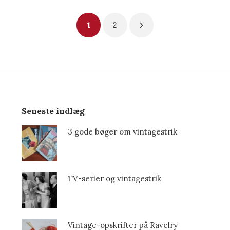
Indlægsinddeling
1
2
Seneste indlæg
3 gode bøger om vintagestrik
TV-serier og vintagestrik
Vintage-opskrifter på Ravelry