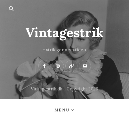
Vintagestrik
- strik gennem tiden
Facebook
Instagram
Pinterest
Mail
Vintagestrik.dk - Copyright 2026
MENU