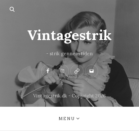
Vintagestrik
- strik gennem tiden
Facebook
Instagram
Pinterest
Mail
Vintagestrik.dk - Copyright 2026
MENU