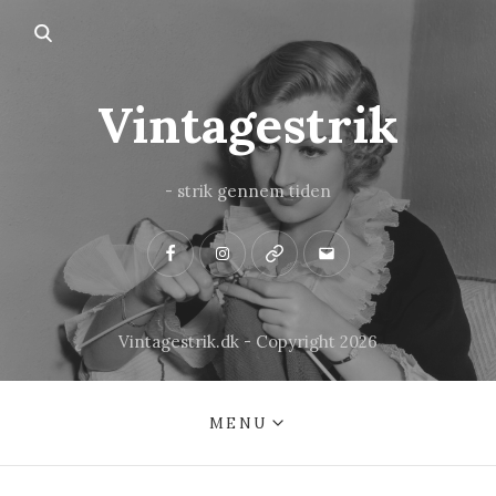
Vintagestrik
- strik gennem tiden
Facebook
Instagram
Pinterest
Mail
Vintagestrik.dk - Copyright 2026
MENU