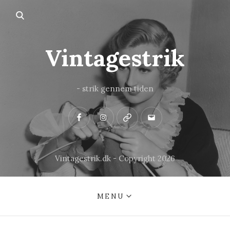
Vintagestrik
- strik gennem tiden
Facebook
Instagram
Pinterest
Mail
Vintagestrik.dk - Copyright 2026
MENU